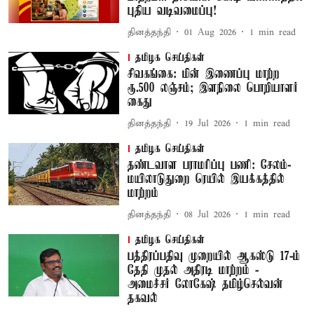
புதிய வடிவமைப்பு!
தினத்தந்தி
01 Aug 2026
1
min read
தமிழக செய்திகள்
சிவகங்கை: மின் இணைப்பு மாற்ற
ரூ.500 லஞ்சம்; இளநிலை பொறியாளர்
கைது
தினத்தந்தி
19 Jul 2026
1
min read
தமிழக செய்திகள்
தண்டவாள பராமரிப்பு பணி: சேலம்-
மயிலாடுதுறை ரெயில் இயக்கத்தில்
மாற்றம்
தினத்தந்தி
08 Jul 2026
1
min read
தமிழக செய்திகள்
பத்திரப்பதிவு முறையில் ஆகஸ்டு 17-ம்
தேதி முதல் அதிரடி மாற்றம் -
அமைச்சர் லோகேஷ் தமிழ்செல்வன்
தகவல்