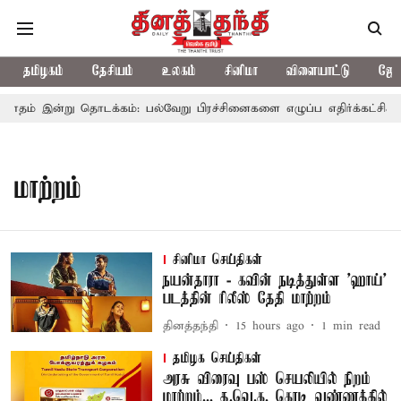
தமிழகம்
தேசியம்
உலகம்
சினிமா
விளையாட்டு
ஜோத
தம் இன்று தொடக்கம்: பல்வேறு பிரச்சினைகளை எழுப்ப எதிர்க்கட்சிகள் த
மாற்றம்
சினிமா செய்திகள்
நயன்தாரா - கவின் நடித்துள்ள 'ஹாய்'
படத்தின் ரிலீஸ் தேதி மாற்றம்
தினத்தந்தி
15 hours ago
1
min read
தமிழக செய்திகள்
அரசு விரைவு பஸ் செயலியில் நிறம்
மாற்றம்... த.வெ.க. கொடி வண்ணத்தில்