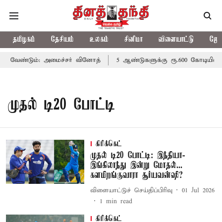
தமிழகம்
தேசியம்
உலகம்
சினிமா
விளையாட்டு
ஜோத
 வேண்டும்: அமைச்சர் வினோத்
5 ஆண்டுகளுக்கு ரூ.600 கோடியில் ம
முதல் டி20 போட்டி
கிரிக்கெட்
முதல் டி20 போட்டி: இந்தியா-
இங்கிலாந்து இன்று மோதல்...
களமிறங்குவாரா சூர்யவன்ஷி?
விளையாட்டுச் செய்திப்பிரிவு
01 Jul 2026
1
min read
கிரிக்கெட்