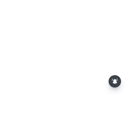
பாம்புகள் தோலை உரிப்பது ஏன்?
அப்போது அதனை பார்த்தால்
பழிவாங்குமா?