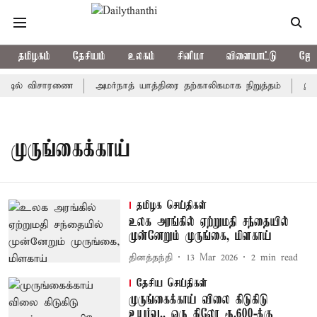
தமிழகம்
தேசியம்
உலகம்
சினிமா
விளையாட்டு
ஜோத
்ட்டில் விசாரணை
அமர்நாத் யாத்திரை தற்காலிகமாக நிறுத்தம்
இமாச
முருங்கைக்காய்
தமிழக செய்திகள்
உலக அரங்கில் ஏற்றுமதி சந்தையில்
முன்னேறும் முருங்கை, மிளகாய்
தினத்தந்தி
13 Mar 2026
2
min read
தேசிய செய்திகள்
முருங்கைக்காய் விலை கிடுகிடு
உயர்வு.. ஒரு கிலோ ரூ.600-க்கு