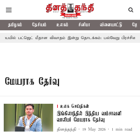
தமிழகம்
தேசியம்
உலகம்
சினிமா
விளையாட்டு
ஜோத
பையில் பட்ஜெட் மீதான விவாதம் இன்று தொடக்கம்: பல்வேறு பிரச்சினைகளை
மேயராக தேர்வு
உலக செய்திகள்
இங்கிலாந்தில் இந்திய வம்சாவளி
வாலிபர் மேயராக தேர்வு
தினத்தந்தி
19 May 2026
1
min read