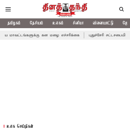
தமிழகம்
தேசியம்
உலகம்
சினிமா
விளையாட்டு
ஜோத
்களுக்கு கன மழை எச்சரிக்கை
புதுச்சேரி சட்டசபையில் வரும் 24ம் 
உலக செய்திகள்