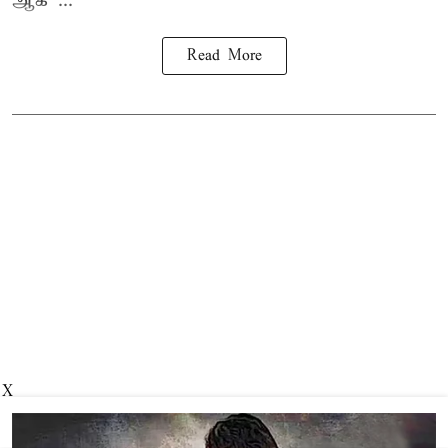
ஆக ...
Read More
X