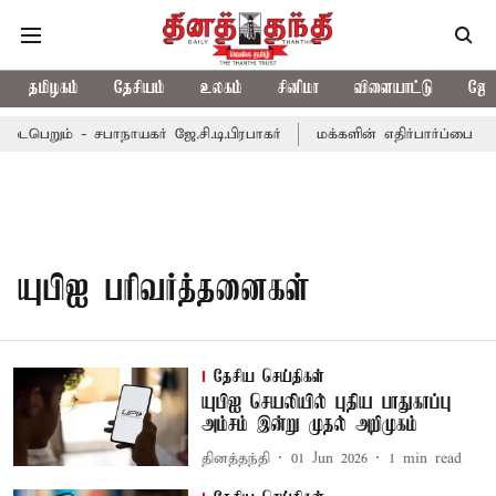
தமிழகம்
தேசியம்
உலகம்
சினிமா
விளையாட்டு
ஜோத
பெறும் - சபாநாயகர் ஜே.சி.டி.பிரபாகர்
மக்களின் எதிர்பார்ப்பை பூர
யுபிஐ பரிவர்த்தனைகள்
தேசிய செய்திகள்
யுபிஐ செயலியில் புதிய பாதுகாப்பு
அம்சம் இன்று முதல் அறிமுகம்
தினத்தந்தி
01 Jun 2026
1
min read