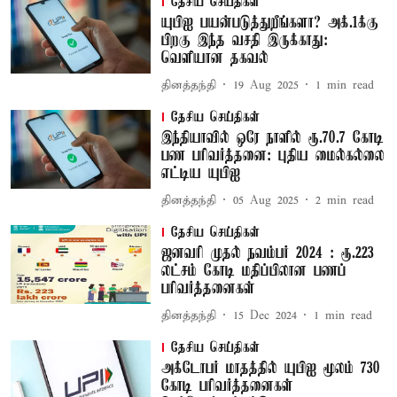
தேசிய செய்திகள்
யுபிஐ பயன்படுத்துறீங்களா? அக்.1க்கு
பிறகு இந்த வசதி இருக்காது:
வெளியான தகவல்
தினத்தந்தி
19 Aug 2025
1
min read
தேசிய செய்திகள்
இந்தியாவில் ஒரே நாளில் ரூ.70.7 கோடி
பண பரிவர்த்தனை: புதிய மைல்கல்லை
எட்டிய யுபிஐ
தினத்தந்தி
05 Aug 2025
2
min read
தேசிய செய்திகள்
ஜனவரி முதல் நவம்பர் 2024 : ரூ.223
லட்சம் கோடி மதிப்பிலான பணப்
பரிவர்த்தனைகள்
தினத்தந்தி
15 Dec 2024
1
min read
தேசிய செய்திகள்
அக்டோபர் மாதத்தில் யுபிஐ மூலம் 730
கோடி பரிவர்த்தனைகள்