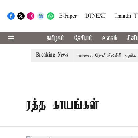
E-Paper
DTNEXT
Thanthi 
தமிழகம்
தேசியம்
உலகம்
சினி
Breaking News
கை வாபஸ் பெற்றார் சங்கீதா
கோவை, தேனி,நீலகிரி ஆகிய மாவ
ரத்த காயங்கள்