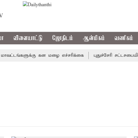
TV
மா
விளையாட்டு
ஜோதிடம்
ஆன்மிகம்
வணிகம்
ட்டங்களுக்கு கன மழை எச்சரிக்கை
புதுச்சேரி சட்டசபையில்