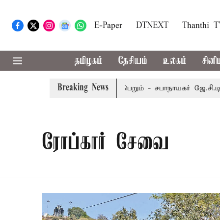
E-Paper
DTNEXT
Thanthi 
தமிழகம்
தேசியம்
உலகம்
சினி
Breaking News
ெப்டம்பர் 8-ந் தேதி வரை நடைபெறும் - சபாநாயகர் ஜே.சி.டி.பிர
ரோப்கார் சேவை