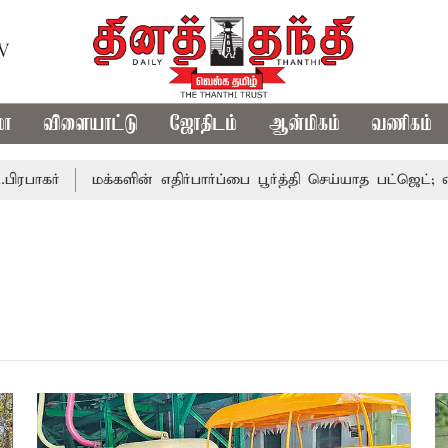
TV
மா
விளையாட்டு
ஜோதிடம்
ஆன்மிகம்
வணிகம்
பாகர்
மக்களின் எதிர்பார்ப்பை பூர்த்தி செய்யாத பட்ஜெட்; எடப