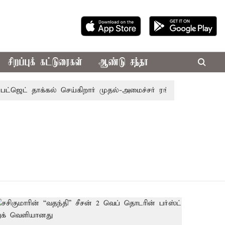
சிறப்புக் கட்டுரைகள்
ஆண்டு சந்தா
்ஜெட் தாக்கல் செய்கிறார் முதல்-அமைச்சர் ரங்கசாமி
எதிர்க்