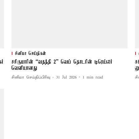
சினிமா செய்திகள்
ர்
சசிகுமாரின் “வதந்தி 2” வெப் தொடரின் டிரெய்லர்
ச
வெளியானது
ல
சினிமா செய்திப்பிரிவு
31 Jul 2026
1
min read
சி