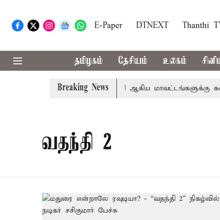
E-Paper
DTNEXT
Thanthi 
தமிழகம்
தேசியம்
உலகம்
சினி
Breaking News
சங்கீதா
கோவை, தேனி,நீலகிரி ஆகிய மாவட்டங்களுக்கு கன 
வதந்தி 2