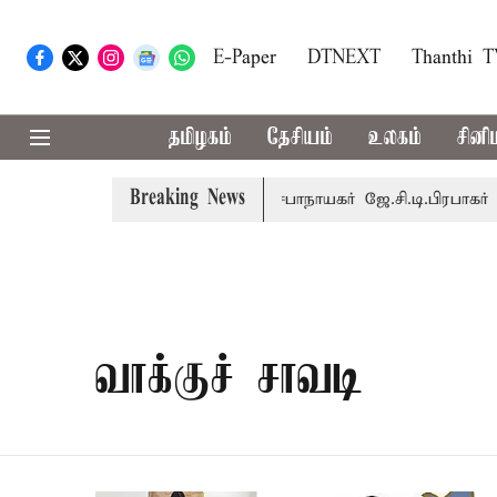
E-Paper
DTNEXT
Thanthi 
தமிழகம்
தேசியம்
உலகம்
சினி
Breaking News
 8-ந் தேதி வரை நடைபெறும் - சபாநாயகர் ஜே.சி.டி.பிரபாகர்
வாக்குச் சாவடி