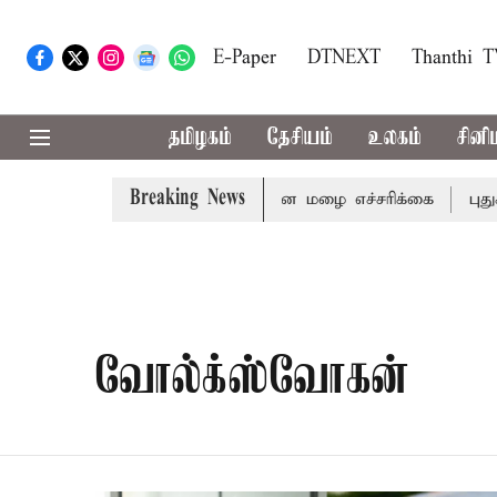
E-Paper
DTNEXT
Thanthi 
தமிழகம்
தேசியம்
உலகம்
சினி
Breaking News
லகிரி ஆகிய மாவட்டங்களுக்கு கன மழை எச்சரிக்கை
புதுச்
வோல்க்ஸ்வோகன்