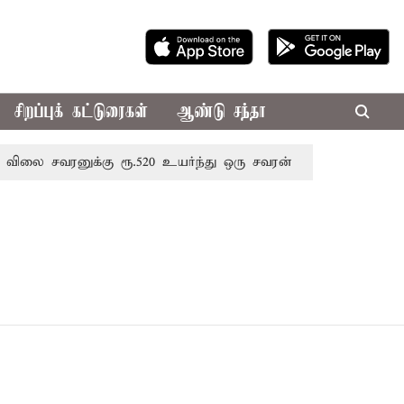
சிறப்புக் கட்டுரைகள்
ஆண்டு சந்தா
 சவரனுக்கு ரூ.520 உயர்ந்து ஒரு சவரன் ரூ.1,11,720க்கு விற