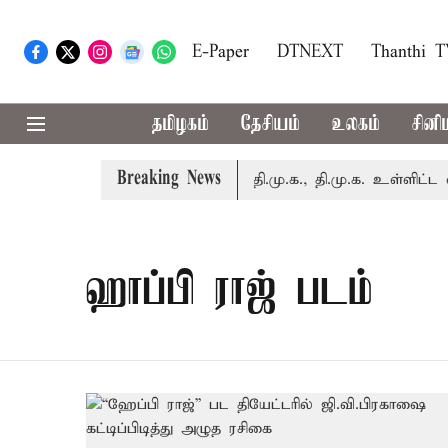
E-Paper
DTNEXT
Thanthi 
தமிழகம்
தேசியம்
உலகம்
சினி
Breaking News
்று எம்.பி.க்கள் கூட்டம்: அ.தி.மு.க., தி.மு.க. உள்ளிட்ட எதிர்க
ஹாப்பி ராஜ் படம்