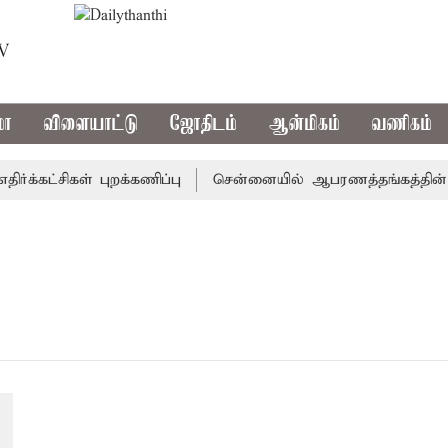
TV
மா
விளையாட்டு
ஜோதிடம்
ஆன்மிகம்
வணிகம்
்கட்சிகள் புறக்கணிப்பு
சென்னையில் ஆபரணத்தங்கத்தின் விலை