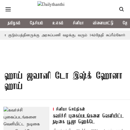
தமிழகம்
தேசியம்
உலகம்
சினிமா
விளையாட்டு
ஜோத
ன் குடும்பத்தினருக்கு அரசுப்பணி வழக்கு; வரும் 14ம்தேதி சுப்ரீம்கோர்ட்
ஹாய் ஜவானி டோ இஷ்க் ஹோனா
ஹாய்
சினிமா செய்திகள்
கவர்ச்சி புகைப்படங்களை வெளியிட்ட
நடிகை பூஜா ஹெக்டே