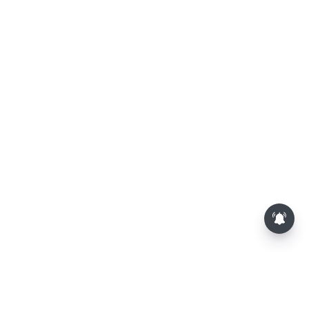
தொகுதி மறுவரையறை நடந்தால்
தமிழக மக்களவை தொகுதிகள்
59 ஆக உயரும்: