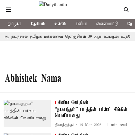
தமிழகம்
தேசியம்
உலகம்
சினிமா
விளையாட்டு
ஜோத
றை நடந்தால் தமிழக மக்களவை தொகுதிகள் 59 ஆக உயரும்: உத்தேச 
Abhishek Nama
சினிமா செய்திகள்
“நாகபந்தம்” படத்தின் பர்ஸ்ட் சிங்கிள்
வெளியானது
தினத்தந்தி
15 Mar 2026
1
min read