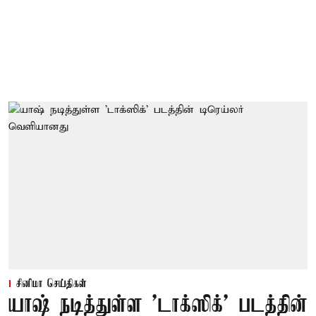
சினிமா செய்திகள்
யாஷ் நடித்துள்ள 'டாக்‌ஸிக்' படத்தின்