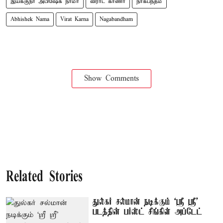
இயக்குநர் அபிஷேக் நாமா
விராட் கர்ணா
நாகபந்தம்
Abhishek Nama
Virat Karna
Nagabandham
Show Comments
Related Stories
துல்கர் சல்மான் நடிக்கும் `ஸ்ரீ ஸ்ரீ'
படத்தின் பர்ஸ்ட் சிங்கிள் அப்டேட்