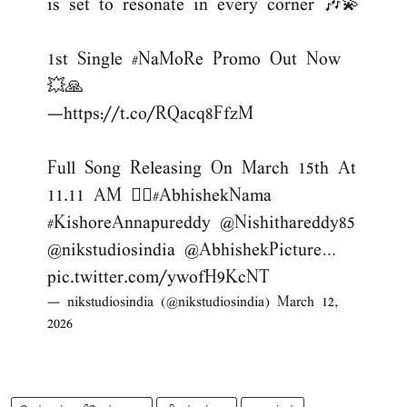
is set to resonate in every corner 🎶💫
1st Single
#NaMoRe
Promo Out Now
💥🙏
—
https://t.co/RQacq8FfzM
Full Song Releasing On March 15th At
11.11 AM ❤️‍🔥
#AbhishekNama
#KishoreAnnapureddy
@Nishithareddy85
@nikstudiosindia
@AbhishekPicture
…
pic.twitter.com/ywofH9KcNT
— nikstudiosindia (@nikstudiosindia)
March 12,
2026