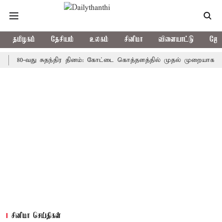
தமிழகம்
தேசியம்
உலகம்
சினிமா
விளையாட்டு
ஜோத
0-வது சுதந்திர தினம்: கோட்டை கொத்தளத்தில் முதல் முறையாக தேசிய கொட
சினிமா செய்திகள்