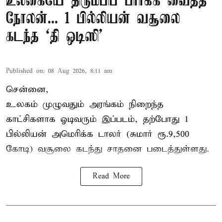
உலகையே திரும்பிப் பார்க்க வைத்த
நோலன்... 1 பில்லியன் வசூலை
கடந்த ‘தி ஒடிஸி’
Published on
:
08 Aug 2026, 8:11 am
சென்னை,
உலகம் முழுவதும் அரங்கம் நிறைந்த
காட்சிகளாக ஓடிவரும் இப்படம், தற்போது 1
பில்லியன் அமெரிக்க டாலர் (சுமார் ரூ.9,500
கோடி) வசூலை கடந்து சாதனை படைத்துள்ளது.
Read More