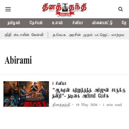
தமிழகம்
தேசியம்
உலகம்
சினிமா
விளையாட்டு
ஜோத
யநிதி ஸ்டாலின் கேள்வி
த.வெ.க. அரசின் முதல் பட்ஜெட்: மாற்றமா?,
Abirami
சினிமா
"ஆக்ஷன் கற்றுத்தந்த அர்ஜுன் சாருக்கு
நன்றி"- நடிகை அபிராமி பேச்சு
தினத்தந்தி
19 May 2026
1
min read