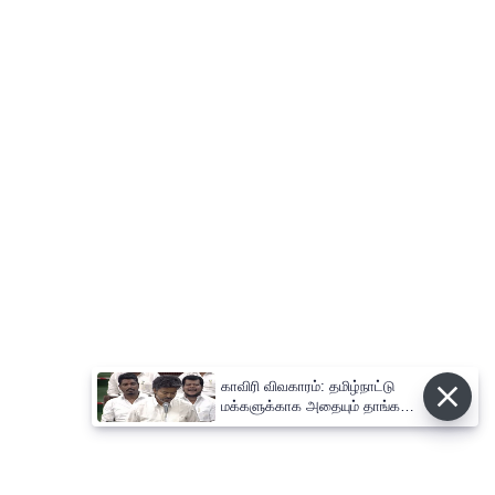
காவிரி விவகாரம்: தமிழ்நாட்டு
மக்களுக்காக அதையும் தாங்க
நான் தயாராக இருக்கிறேன் ;
முதல்-அமைச்சர் விஜய்