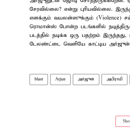
அர்ஜுனுடன் ஜோடி சேர்ந்திருக்கிறேன்
சேரவில்லை? என்று புரியவில்லை. இருந்தா
எனக்கும் வயலன்ஸுக்கும் (Violence) ச
ரொமான்ஸ் போன்ற படங்களில் நடித்திர
படத்தில் நடிக்க ஒரு பதற்றம் இருந்தது
டேலண்ட்டை வெளியே காட்டிய அர்ஜுன் சா
blast
Arjun
அர்ஜுன்
அபிராமி
Sh