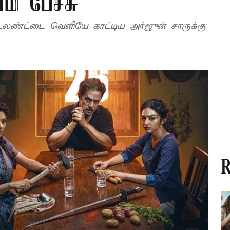
மி பேச்சு
ேலண்ட்டை வெளியே காட்டிய அர்ஜுன் சாருக்கு
R