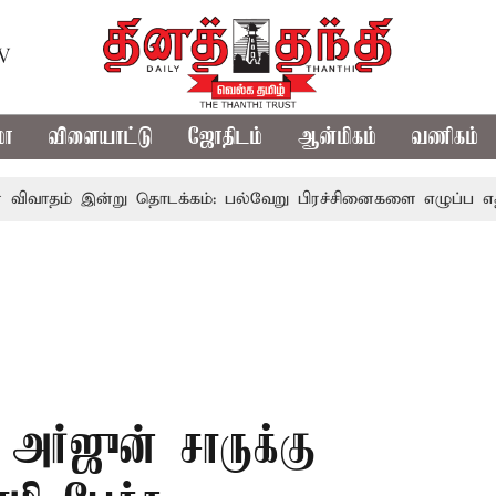
TV
மா
விளையாட்டு
ஜோதிடம்
ஆன்மிகம்
வணிகம்
ன்று தொடக்கம்: பல்வேறு பிரச்சினைகளை எழுப்ப எதிர்க்கட்சிகள
 அர்ஜுன் சாருக்கு