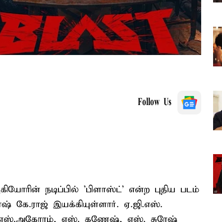
Follow Us
கியோரின் நடிப்பில் 'பிளாஸ்ட்' என்ற புதிய படம்
ஷ் கே.ராஜ் இயக்கியுள்ளார். ஏ.ஜி.எஸ்.
தி எஸ்.அகோரம், எஸ். கணேஷ், எஸ். சுரேஷ்