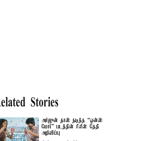
elated Stories
அர்ஜுன் தாஸ் நடித்த “ஒன்ஸ்
மோர்” படத்தின் ரிலீஸ் தேதி
அறிவிப்பு