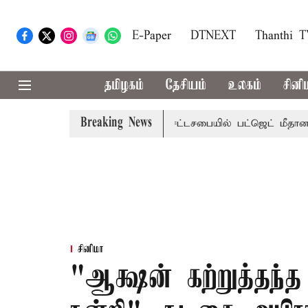
E-Paper
DTNEXT
Thanthi 
தமிழகம்
தேசியம்
உலகம்
சினி
Breaking News
ற்றமா?, தடுமாற்றமா?
சட்டசபையில் பட்ஜெட் மீதான விவாதம் இ
சினிமா
"ஆக்ஷன் கற்றுத்தந்த