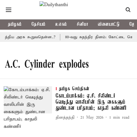
தமிழகம்
தேசியம்
உலகம்
சினிமா
விளையாட்டு
ஜோத
 மத்திய அரசு கூறுவதென்ன..?
80-வது சுதந்திர தினம்: கோட்டை கொத்த
A.C. Cylinder explodes
தமிழக செய்திகள்
கோடம்பாக்கம்: ஏ.சி. சிலிண்டர்
வெடித்து வாலிபரின் இரு கைகளும்
துண்டான பரிதாபம்; காதலி கண்ணீர்
தினத்தந்தி
21 May 2026
1
min read