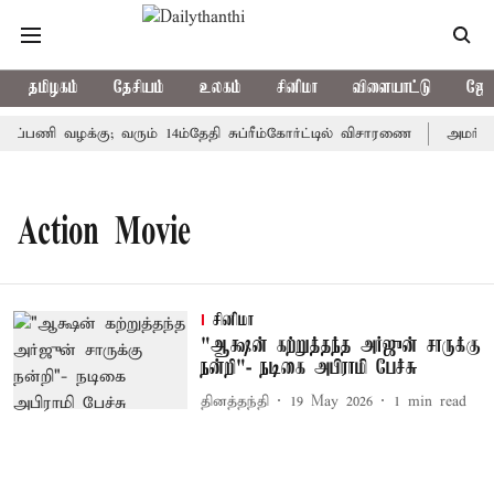
தமிழகம்
தேசியம்
உலகம்
சினிமா
விளையாட்டு
ஜோத
சுப்பணி வழக்கு; வரும் 14ம்தேதி சுப்ரீம்கோர்ட்டில் விசாரணை
அமர்நாத
Action Movie
சினிமா
"ஆக்ஷன் கற்றுத்தந்த அர்ஜுன் சாருக்கு
நன்றி"- நடிகை அபிராமி பேச்சு
தினத்தந்தி
19 May 2026
1
min read