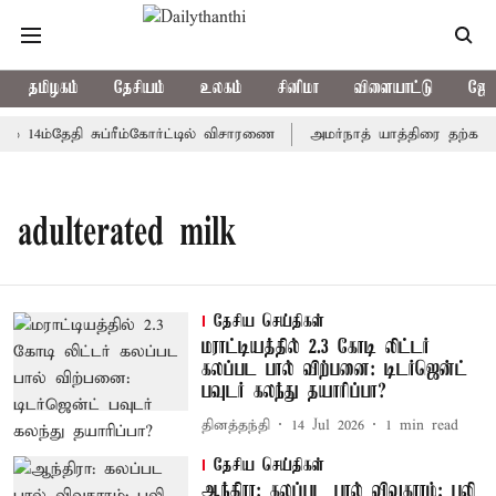
தமிழகம்
தேசியம்
உலகம்
சினிமா
விளையாட்டு
ஜோத
் 14ம்தேதி சுப்ரீம்கோர்ட்டில் விசாரணை
அமர்நாத் யாத்திரை தற்காலிக
adulterated milk
தேசிய செய்திகள்
மராட்டியத்தில் 2.3 கோடி லிட்டர்
கலப்பட பால் விற்பனை: டிடர்ஜென்ட்
பவுடர் கலந்து தயாரிப்பா?
தினத்தந்தி
14 Jul 2026
1
min read
தேசிய செய்திகள்
ஆந்திரா: கலப்பட பால் விவகாரம்; பலி