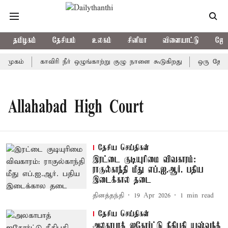
தமிழகம்
தேசியம்
உலகம்
சினிமா
விளையாட்டு
ஜோத
ிமுகம்
காவிரி நீர் ஒழுங்காற்று குழு நாளை கூடுகிறது
ஒரு தேர்தல
Allahabad High Court
தேசிய செய்திகள்
இரட்டை குடியுரிமை விவகாரம்:
ராகுல்காந்தி மீது எப்.ஐ.ஆர். பதிய
இடைக்கால தடை
தினத்தந்தி
19 Apr 2026
1
min read
தேசிய செய்திகள்
அலகாபாத் ஐகோர்ட்டு நீதிபதி யஷ்வந்த்