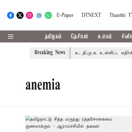
E-Paper
DTNEXT
Thanthi 
தமிழகம்
தேசியம்
உலகம்
சினி
Breaking News
ம்.பி.க்கள் கூட்டம்: அ.தி.மு.க., தி.மு.க. உள்ளிட்ட எதிர்க்கட்ச
anemia