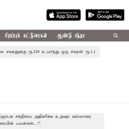
சிறப்புக் கட்டுரைகள்
ஆண்டு சந்தா
ுக்கு ரூ.520 உயர்ந்து ஒரு சவரன் ரூ.1,11,720க்கு விற்பனை