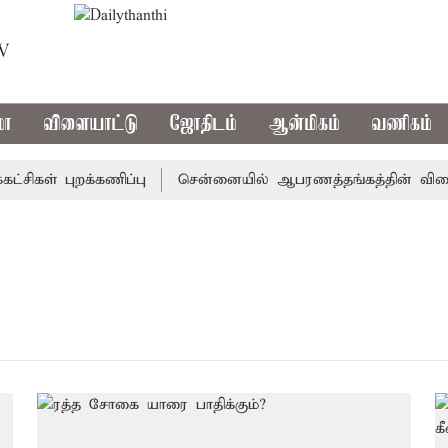
TV
மா
விளையாட்டு
ஜோதிடம்
ஆன்மிகம்
வணிகம்
ிகள் புறக்கணிப்பு
சென்னையில் ஆபரணத்தங்கத்தின் விலை சவரன