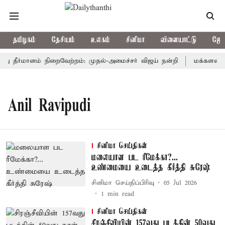
தமிழகம்
தேசியம்
உலகம்
சினிமா
விளையாட்டு
ஜோத
்து தீர்மானம் நிறைவேற்றம்: முதல்-அமைச்சர் விஜய் நன்றி
மக்களவையில
Anil Ravipudi
சினிமா செய்திகள்
மலையாள பட ரீமேக்கா?...
உண்மையை உடைத்த கீர்த்தி சுரேஷ்
சினிமா செய்திப்பிரிவு
05 Jul 2026
1
min read
சினிமா செய்திகள்
சிரஞ்சீவியின் 157வது படத்தின் 50வது