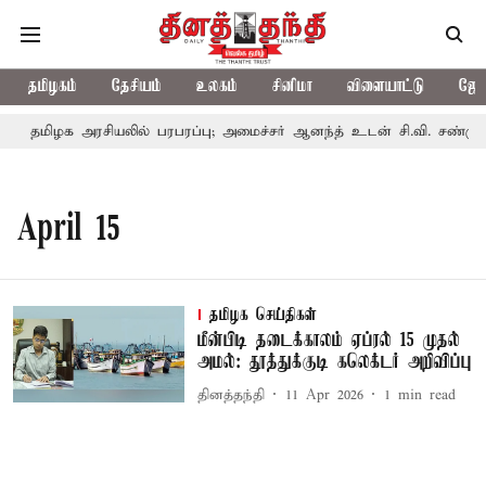
தமிழகம்
தேசியம்
உலகம்
சினிமா
விளையாட்டு
ஜோத
தமிழக அரசியலில் பரபரப்பு; அமைச்சர் ஆனந்த் உடன் சி.வி. சண்முகம்
April 15
தமிழக செய்திகள்
மீன்பிடி தடைக்காலம் ஏப்ரல் 15 முதல்
அமல்: தூத்துக்குடி கலெக்டர் அறிவிப்பு
தினத்தந்தி
11 Apr 2026
1
min read