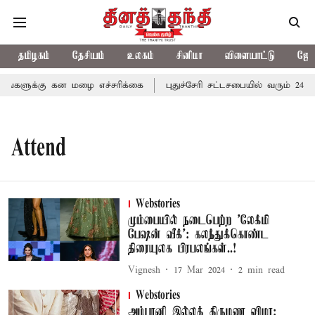
தமிழகம்
தேசியம்
உலகம்
சினிமா
விளையாட்டு
ஜோத
ங்களுக்கு கன மழை எச்சரிக்கை
புதுச்சேரி சட்டசபையில் வரும் 24ம்
Attend
Webstories
மும்பையில் நடைபெற்ற 'லேக்மி
பேஷன் வீக்': கலந்துக்கொண்ட
திரையுலக பிரபலங்கள்..!
Vignesh
17 Mar 2024
2
min read
Webstories
அம்பானி இல்லத் திருமண விழா: