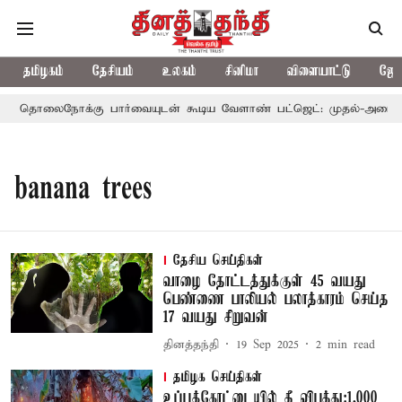
தமிழகம்
தேசியம்
உலகம்
சினிமா
விளையாட்டு
ஜோத
தொலைநோக்கு பார்வையுடன் கூடிய வேளாண் பட்ஜெட்: முதல்-அமைச்சர
banana trees
தேசிய செய்திகள்
வாழை தோட்டத்துக்குள் 45 வயது
பெண்ணை பாலியல் பலாத்காரம் செய்த
17 வயது சிறுவன்
தினத்தந்தி
19 Sep 2025
2
min read
தமிழக செய்திகள்
உப்புக்கோட்டையில் தீ விபத்து:1,000