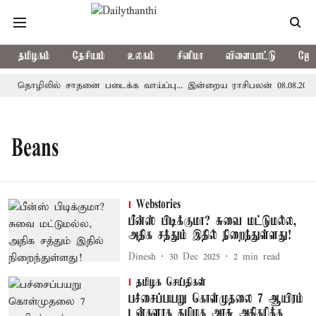
தமிழகம்
தேசியம்
உலகம்
சினிமா
விளையாட்டு
ஜோத
தொழிலில் சாதனை படைக்க வாய்ப்பு... இன்றைய ராசிபலன் 08.08.2026
Beans
Webstories
பீன்ஸ் பிடிக்குமா? சுவை மட்டுமல்ல,
அதிக சத்தும் இதில் நிறைந்துள்ளது!
Dinesh
30 Dec 2025
2
min read
தமிழக செய்திகள்
பச்சைப்பயறு கொள்முதலை 7 ஆயிரம்
டன்களாக தமிழக அரசு அதிகரிக்க