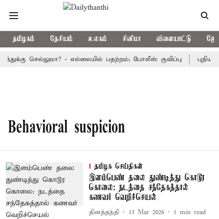
தமிழகம்
தேசியம்
உலகம்
சினிமா
விளையாட்டு
ஜோத
்துக்கு செல்லுமா? - எல்லையில் பதற்றம்; போலீஸ் குவிப்பு
புதிய மு
Behavioral suspicion
தமிழக செய்திகள்
இளம்பெண் தலை துண்டித்து கொடூர
கொலை: நடத்தை சந்தேகத்தால்
கணவர் வெறிச்செயல்
தினத்தந்தி
13 Mar 2026
1
min read