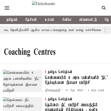
தமிழகம்
தேசியம்
உலகம்
சினிமா
விளையாட்டு
ஜோத
ை, தேனி,நீலகிரி ஆகிய மாவட்டங்களுக்கு கன மழை எச்சரிக்கை
பு
Coaching Centres
தமிழக செய்திகள்
சென்னையில் 4 அரசு பள்ளிகளில் 'நீட்'
தேர்வுக்கான இலவச பயிற்சி
தினத்தந்தி
11 Apr 2026
1
min read
தமிழக செய்திகள்
நெல்லை: நீட் பயிற்சி மையத்தில்
மாணவர்கள் சித்திரவதை - மனித