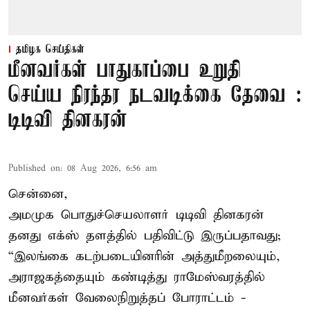
தமிழக செய்திகள்
மீனவர்கள் பாதுகாப்பை உறுதி
செய்ய நிரந்தர நடவடிக்கை தேவை :
டிடிவி தினகரன்
Published on
:
08 Aug 2026, 6:56 am
சென்னை,
அமமுக பொதுச்செயலாளர் டிடிவி தினகரன்
தனது எக்ஸ் தளத்தில் பதிவிட்டு இருப்பதாவது;
“இலங்கை கடற்படையினரின் அத்துமீறலையும்,
அராஜகத்தையும் கண்டித்து ராமேஸ்வரத்தில்
மீனவர்கள் வேலைநிறுத்தப் போராட்டம் -