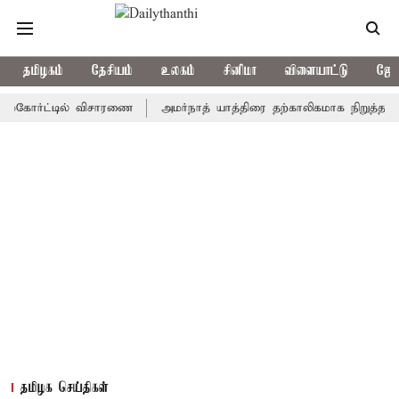
தமிழகம்
தேசியம்
உலகம்
சினிமா
விளையாட்டு
ஜோத
ர்ட்டில் விசாரணை
அமர்நாத் யாத்திரை தற்காலிகமாக நிறுத்தம்
இமா
தமிழக செய்திகள்