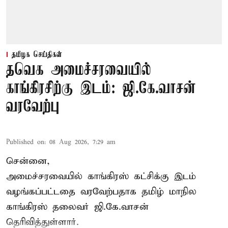
தமிழக செய்திகள்
தவெக அமைச்சரவையில்
காங்கிரசிற்கு இடம்: ஜி.கே.வாசன்
வரவேற்பு
Published on
:
08 Aug 2026, 7:29 am
சென்னை,
அமைச்சரவையில் காங்கிரஸ் கட்சிக்கு இடம்
வழங்கப்பட்டதை வரவேற்பதாக தமிழ் மாநில
காங்கிரஸ் தலைவர் ஜி.கே.வாசன்
தெரிவித்துள்ளார்.