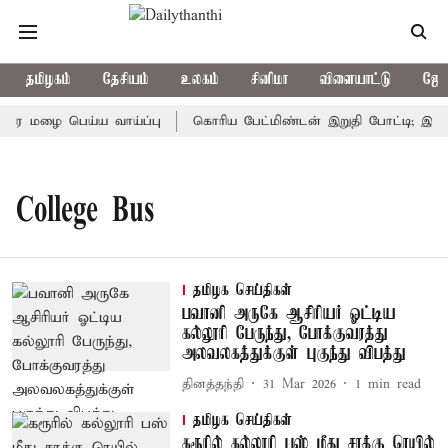
தமிழகம்
தேசியம்
உலகம்
சினிமா
விளையாட்டு
ஜோத
ரை மழை பெய்ய வாய்ப்பு
கொரிய பேட்மிண்டன் இறுதி போட்டி; இந்தி
College Bus
தமிழக செய்திகள்
பவானி அருகே ஆசிரியர் ஓட்டிய
கல்லூரி பேருந்து, போக்குவரத்து
அலவலகத்துக்குள் புகுந்து விபத்து
தினத்தந்தி
31 Mar 2026
1
min read
தமிழக செய்திகள்
கரூரில் கல்லூரி பஸ் மீது சரக்கு ரெயில்