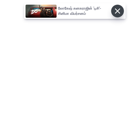
லோகேஷ் கனகராஜின் 'டிசி'-
சினிமா விமர்சனம்
⌄
செய்திகள்