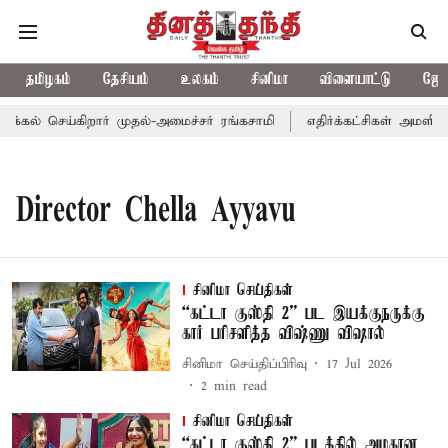
தமிழகம்
தேசியம்
உலகம்
சினிமா
விளையாட்டு
ஜோத
ாக்கல் செய்கிறார் முதல்-அமைச்சர் ரங்கசாமி
எதிர்க்கட்சிகள் அமளி:
Director Chella Ayyavu
சினிமா செய்திகள்
“கட்டா குஸ்தி 2” பட இயக்குநருக்கு
கார் பரிசளித்த விஷ்ணு விஷால்
சினிமா செய்திப்பிரிவு
17 Jul 2026
2
min read
சினிமா செய்திகள்
“கட்டா குஸ்தி 2” படத்தில் அழகான