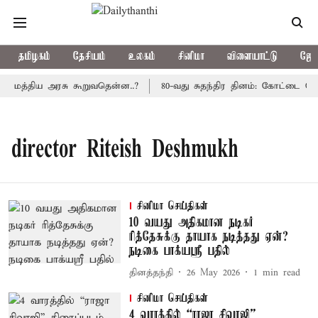
தமிழகம்
தேசியம்
உலகம்
சினிமா
விளையாட்டு
ஜோத
ு: மத்திய அரசு கூறுவதென்ன..?
80-வது சுதந்திர தினம்: கோட்டை கொத
director Riteish Deshmukh
சினிமா செய்திகள்
10 வயது அதிகமான நடிகர்
ரித்தேசுக்கு தாயாக நடித்தது ஏன்?
நடிகை பாக்யஸ்ரீ பதில்
தினத்தந்தி
26 May 2026
1
min read
சினிமா செய்திகள்
4 வாரத்தில் “ராஜா சிவாஜி”