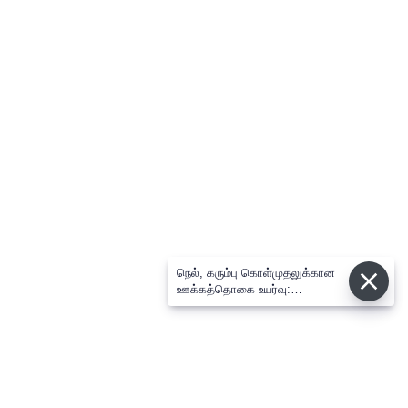
நெல், கரும்பு கொள்முதலுக்கான
ஊக்கத்தொகை உயர்வு:
சட்டசபையில் முதல்-அமைச்சர்
விஜய் அறிவிப்பு