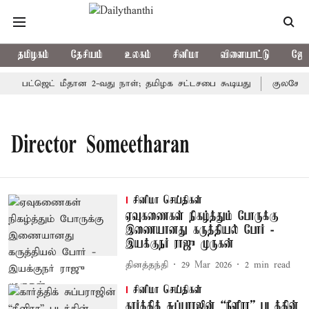
தமிழகம்
தேசியம்
உலகம்
சினிமா
விளையாட்டு
ஜோத
பட்ஜெட் மீதான 2-வது நாள்; தமிழக சட்டசபை கூடியது
குலசேகரன
Director Someetharan
சினிமா செய்திகள்
ஏவுகணைகள் நிகழ்த்தும் போருக்கு
இணையானது கருத்தியல் போர் -
இயக்குநர் ராஜு முருகன்
தினத்தந்தி
29 Mar 2026
2
min read
சினிமா செய்திகள்
கார்த்திக் சுப்பராஜின் “நீளிரா” படத்தின்