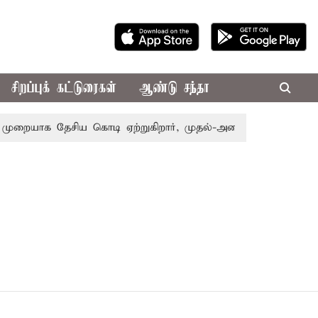
சிறப்புக் கட்டுரைகள்
ஆண்டு சந்தா
ுறையாக தேசிய கொடி ஏற்றுகிறார், முதல்-அமைச்சர் விஜய்!
ப