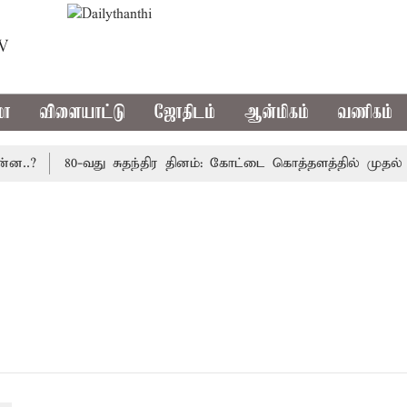
TV
மா
விளையாட்டு
ஜோதிடம்
ஆன்மிகம்
வணிகம்
..?
80-வது சுதந்திர தினம்: கோட்டை கொத்தளத்தில் முதல் ம