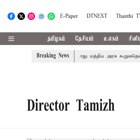
E-Paper
DTNEXT
Thanthi 
தமிழகம்
தேசியம்
உலகம்
சினி
Breaking News
ைவரிடமும் கட்டணம் வசூலிக்கப்படாது: மத்திய அரசு கூறுவதென்ன
Director Tamizh