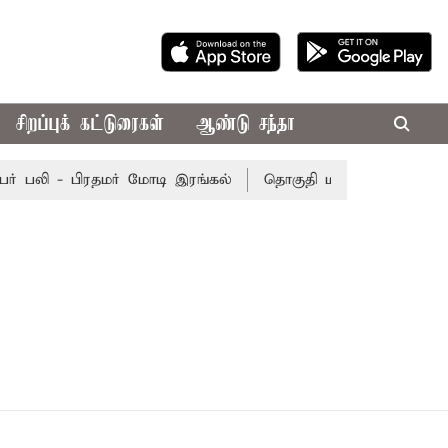
சிறப்புக் கட்டுரைகள்
ஆண்டு சந்தா
் பலி - பிரதமர் மோடி இரங்கல்
தொகுதி மறுவரையறை நடந்தா