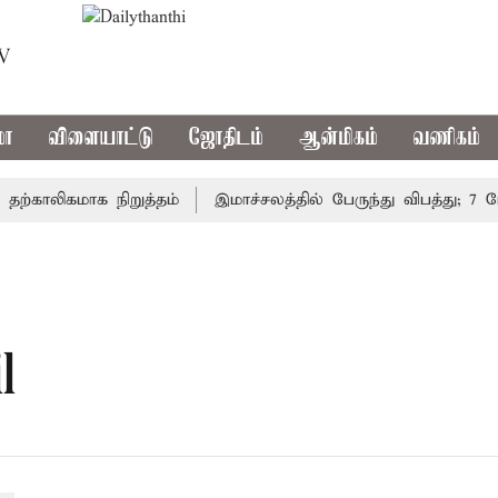
TV
மா
விளையாட்டு
ஜோதிடம்
ஆன்மிகம்
வணிகம்
்காலிகமாக நிறுத்தம்
இமாச்சலத்தில் பேருந்து விபத்து; 7 பேர
l