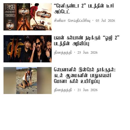
“ரேனிகுண்டா 2” படத்தின் டீசர்
அப்டேட்
சினிமா செய்திப்பிரிவு
03 Jul 2026
பவன் கல்யாண் நடிக்கும் “ஓஜி 2”
படத்தின் அறிவிப்பு
தினத்தந்தி
25 Jun 2026
லெபனானில் இஸ்ரேல் தாக்குதல்:
கடல் ஆமைகளின் பாதுகாவலர்
மோனா கலீல் உயிரிழப்பு
தினத்தந்தி
21 Jun 2026