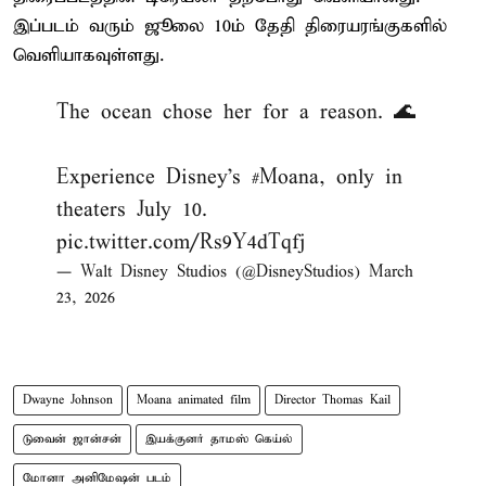
இப்படம் வரும் ஜூலை 10ம் தேதி திரையரங்குகளில்
வெளியாகவுள்ளது.
The ocean chose her for a reason. 🌊
Experience Disney's
#Moana
, only in
theaters July 10.
pic.twitter.com/Rs9Y4dTqfj
— Walt Disney Studios (@DisneyStudios)
March
23, 2026
Dwayne Johnson
Moana animated film
Director Thomas Kail
டுவைன் ஜான்சன்
இயக்குனர் தாமஸ் கெய்ல்
மோனா அனிமேஷன் படம்