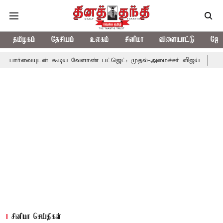
தமிழகம்
தேசியம்
உலகம்
சினிமா
விளையாட்டு
ஜோத
 கூடிய வேளாண் பட்ஜெட்: முதல்-அமைச்சர் விஜய்
தமிழக அரசியலில
சினிமா செய்திகள்