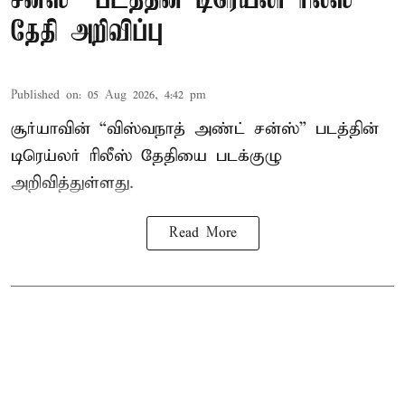
சன்ஸ்” படத்தின் டிரெய்லர் ரிலீஸ்
தேதி அறிவிப்பு
Published on
:
05 Aug 2026, 4:42 pm
சூர்யாவின் “விஸ்வநாத் அண்ட் சன்ஸ்” படத்தின்
டிரெய்லர் ரிலீஸ் தேதியை படக்குழு
அறிவித்துள்ளது.
Read More