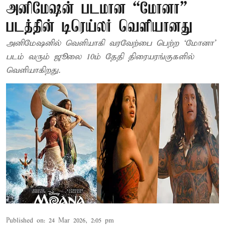
அனிமேஷன் படமான “மோனா”
படத்தின் டிரெய்லர் வெளியானது
அனிமேஷனில் வெளியாகி வரவேற்பை பெற்ற ‘மோனா’
படம் வரும் ஜூலை 10ம் தேதி திரையரங்குகளில்
வெளியாகிறது.
Published on
:
24 Mar 2026, 2:05 pm