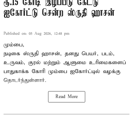
ரூ.15 கோடி இழப்பீடு கேட்டு
ஐகோர்ட்டு சென்ற ஸ்ருதி ஹாசன்
Published on
:
05 Aug 2026, 12:48 pm
மும்பை,
நடிகை
ஸ்ருதி ஹாசன்
, தனது பெயர், படம்,
உருவம், குரல் மற்றும் ஆளுமை உரிமைகளைப்
பாதுகாக்க கோரி மும்பை ஐகோர்ட்டில் வழக்கு
தொடர்ந்துள்ளார்.
Read More