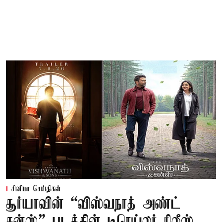
சினிமா செய்திகள்
சூர்யாவின் “விஸ்வநாத் அண்ட்