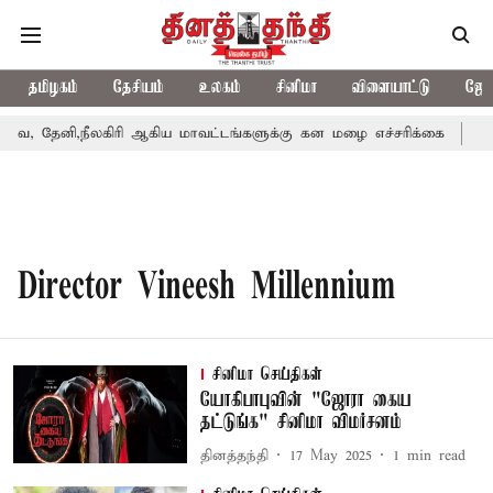
தமிழகம்
தேசியம்
உலகம்
சினிமா
விளையாட்டு
ஜோத
, தேனி,நீலகிரி ஆகிய மாவட்டங்களுக்கு கன மழை எச்சரிக்கை
புத
Director Vineesh Millennium
சினிமா செய்திகள்
யோகிபாபுவின் "ஜோரா கைய
தட்டுங்க" சினிமா விமர்சனம்
தினத்தந்தி
17 May 2025
1
min read