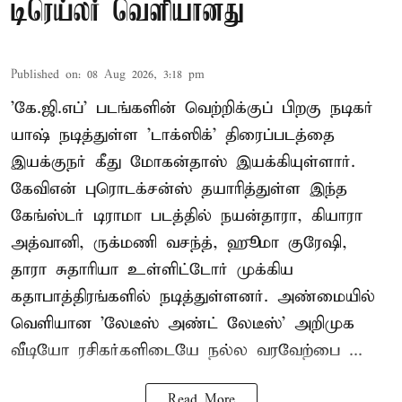
டிரெய்லர் வெளியானது
Published on
:
08 Aug 2026, 3:18 pm
'கே.ஜி.எப்' படங்களின் வெற்றிக்குப் பிறகு நடிகர்
யாஷ் நடித்துள்ள 'டாக்ஸிக்' திரைப்படத்தை
இயக்குநர் கீது மோகன்தாஸ் இயக்கியுள்ளார்.
கேவிஎன் புரொடக்சன்ஸ் தயாரித்துள்ள இந்த
கேங்ஸ்டர் டிராமா படத்தில் நயன்தாரா, கியாரா
அத்வானி, ருக்மணி வசந்த், ஹூமா குரேஷி,
தாரா சுதாரியா உள்ளிட்டோர் முக்கிய
கதாபாத்திரங்களில் நடித்துள்ளனர். அண்மையில்
வெளியான 'லேடீஸ் அண்ட் லேடீஸ்' அறிமுக
வீடியோ ரசிகர்களிடையே நல்ல வரவேற்பை ...
Read More