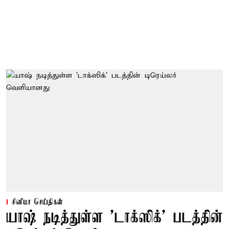
சினிமா செய்திகள்
யாஷ் நடித்துள்ள 'டாக்‌ஸிக்' படத்தின்