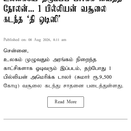
நோலன்... 1 பில்லியன் வசூலை
கடந்த ‘தி ஒடிஸி’
Published on
:
08 Aug 2026, 8:11 am
சென்னை,
உலகம் முழுவதும் அரங்கம் நிறைந்த
காட்சிகளாக ஓடிவரும் இப்படம், தற்போது 1
பில்லியன் அமெரிக்க டாலர் (சுமார் ரூ.9,500
கோடி) வசூலை கடந்து சாதனை படைத்துள்ளது.
Read More