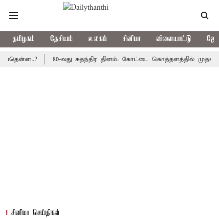
தமிழகம்
தேசியம்
உலகம்
சினிமா
விளையாட்டு
ஜோத
்ன..?
80-வது சுதந்திர தினம்: கோட்டை கொத்தளத்தில் முதல் முறையா
சினிமா செய்திகள்