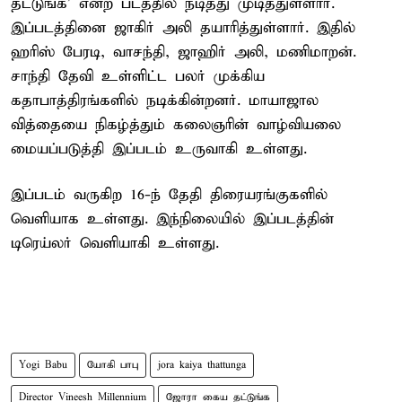
தட்டுங்க' என்ற படத்தில் நடித்து முடித்துள்ளார்.
இப்படத்தினை ஜாகிர் அலி தயாரித்துள்ளார். இதில்
ஹரிஸ் பேரடி, வாசந்தி, ஜாஹிர் அலி, மணிமாறன்.
சாந்தி தேவி உள்ளிட்ட பலர் முக்கிய
கதாபாத்திரங்களில் நடிக்கின்றனர். மாயாஜால
வித்தையை நிகழ்த்தும் கலைஞரின் வாழ்வியலை
மையப்படுத்தி இப்படம் உருவாகி உள்ளது.
இப்படம் வருகிற 16-ந் தேதி திரையரங்குகளில்
வெளியாக உள்ளது. இந்நிலையில் இப்படத்தின்
டிரெய்லர் வெளியாகி உள்ளது.
Yogi Babu
யோகி பாபு
jora kaiya thattunga
Director Vineesh Millennium
ஜோரா கைய தட்டுங்க