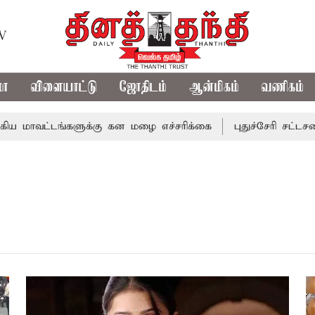
TV
மா
விளையாட்டு
ஜோதிடம்
ஆன்மிகம்
வணிகம்
ாவட்டங்களுக்கு கன மழை எச்சரிக்கை
புதுச்சேரி சட்டசபையி