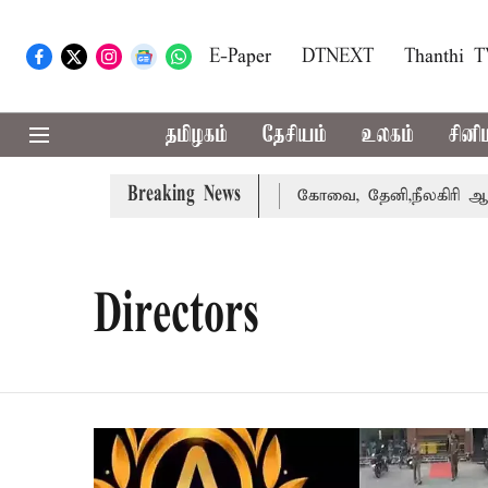
E-Paper
DTNEXT
Thanthi 
தமிழகம்
தேசியம்
உலகம்
சினி
Breaking News
க்கை வாபஸ் பெற்றார் சங்கீதா
கோவை, தேனி,நீலகிரி ஆகிய ம
Directors