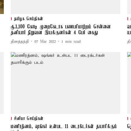
தமிழக செய்திகள்
ரூ.1,100 கோடி முறைகேடாக பணபரிமாற்றம் சென்னை
வ
தனியார் நிறுவன இயக்குனர்கள் 4 பேர் கைது
ய
தினத்தந்தி
07 Mar 2022
1
min read
தி
சினிமா செய்திகள்
மணிரத்னம், ஷங்கர் உள்பட 11 டைரக்டர்கள் தயாரிக்கும்
த