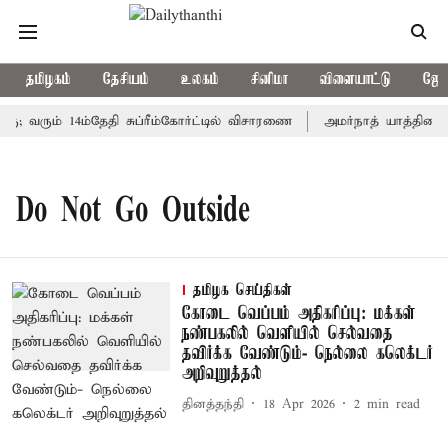
தமிழகம்
தேசியம்
உலகம்
சினிமா
விளையாட்டு
ஜோத
ு; வரும் 14ம்தேதி சுப்ரீம்கோர்ட்டில் விசாரணை
அமர்நாத் யாத்திரை த
Do Not Go Outside
தமிழக செய்திகள்
கோடை வெப்பம் அதிகரிப்பு: மக்கள்
நண்பகலில் வெளியில் செல்வதை
தவிர்க்க வேண்டும்- நெல்லை கலெக்டர்
அறிவுறுத்தல்
தினத்தந்தி
18 Apr 2026
2
min read