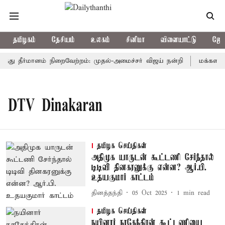
தமிழகம்
தேசியம்
உலகம்
சினிமா
விளையாட்டு
ஜோத
்த்து தீர்மானம் நிறைவேற்றம்: முதல்-அமைச்சர் விஜய் நன்றி
மக்களவையி
DTV Dinakaran
தமிழக செய்திகள்
அதிமுக யாருடன் கூட்டணி சேர்ந்தால்
டிடிவி தினகரனுக்கு என்ன? ஆர்.பி.
உதயகுமார் காட்டம்
தினத்தந்தி
05 Oct 2025
1
min read
தமிழக செய்திகள்
நயினார் நாகேந்திரன் கூட்டணியை