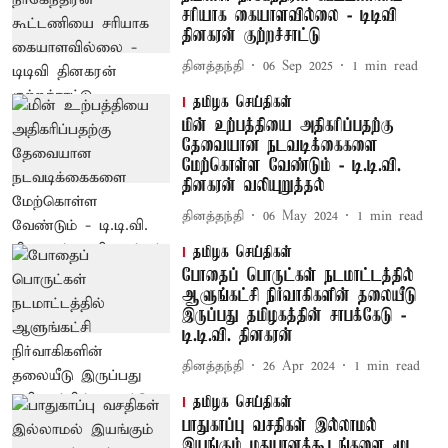
சரியாக கையாளவில்லை - டிடிவி
தினகரன் குற்றச்சாட்டு
தினத்தந்தி
06 Sep 2025
1
min read
தமிழக செய்திகள்
மின் உற்பத்தியை அதிகரிப்பதற்கு
தேவையான நடவடிக்கைகளை
மேற்கொள்ள வேண்டும் - டி.டி.வி.
தினகரன் வலியுறுத்தல்
தினத்தந்தி
06 May 2024
1
min read
தமிழக செய்திகள்
போதைப் பொருட்கள் நடமாட்டத்தில்
ஆளுங்கட்சி நிர்வாகிகளின் தலையீடு
இருப்பது தமிழகத்தின் சாபக்கேடு -
டி.டி.வி. தினகரன்
தினத்தந்தி
26 Apr 2024
1
min read
தமிழக செய்திகள்
பாதுகாப்பு வசதிகள் இல்லாமல்
இயங்கும் மதுபானக்கூடங்களை மூட