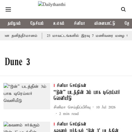
தமிழகம்
தேசியம்
உலகம்
சினிமா
விளையாட்டு
ஜோத
நாளை தனித்தீர்மானம்
23 மாவட்டங்களில் இரவு 7 மணிவரை மழை பெய்ய
Dune 3
சினிமா செய்திகள்
“டூன்” படத்தின் 3ம் பாக டிரெய்லர்
வெளியீடு
சினிமா செய்திப்பிரிவு
10 Jul 2026
2
min read
சினிமா செய்திகள்
கவனம் ஈர்க்கும் ‘டூன் 3’ படத்தின்