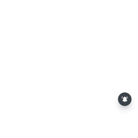
லோகேஷ் கனகராஜின் 'டிசி'-
சினிமா விமர்சனம்