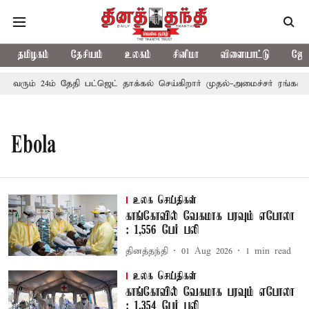
தமிழகம்
தேசியம்
உலகம்
சினிமா
விளையாட்டு
ஜோத
் வரும் 24ம் தேதி பட்ஜெட் தாக்கல் செய்கிறார் முதல்-அமைச்சர் ரங்கசாமி
Ebola
உலக செய்திகள்
காங்கோவில் வேகமாக பரவும் எபோலா
: 1,556 பேர் பலி
தினத்தந்தி
01 Aug 2026
1
min read
உலக செய்திகள்
காங்கோவில் வேகமாக பரவும் எபோலா
: 1,354 பேர் பலி