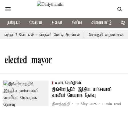
தமிழகம்
தேசியம்
உலகம்
சினிமா
விளையாட்டு
ஜோத
விபத்து; 7 பேர் பலி - பிரதமர் மோடி இரங்கல்
தொகுதி மறுவரையறை ந
elected mayor
உலக செய்திகள்
இங்கிலாந்தில் இந்திய வம்சாவளி
வாலிபர் மேயராக தேர்வு
தினத்தந்தி
19 May 2026
1
min read