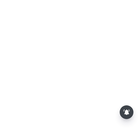
சட்டசபையில் பட்ஜெட் மீதான
விவாதம் இன்று தொடக்கம்: