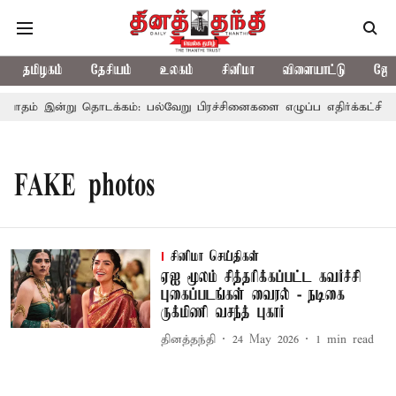
தமிழகம்
தேசியம்
உலகம்
சினிமா
விளையாட்டு
ஜோத
ாதம் இன்று தொடக்கம்: பல்வேறு பிரச்சினைகளை எழுப்ப எதிர்க்கட்சிகள் 
FAKE photos
சினிமா செய்திகள்
ஏஐ மூலம் சித்தரிக்கப்பட்ட கவர்ச்சி
புகைப்படங்கள் வைரல் - நடிகை
ருக்மிணி வசந்த் புகார்
தினத்தந்தி
24 May 2026
1
min read