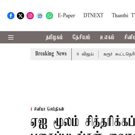
E-Paper
DTNEXT
Thanthi 
தமிழகம்
தேசியம்
உலகம்
சினி
Breaking News
யறை பாதிக்கும்: முதல்-அமைச்சர் விஜய்
கரூர் கூட்டநெரிசல்: 
சினிமா செய்திகள்
ஏஐ மூலம் சித்தரிக்கப