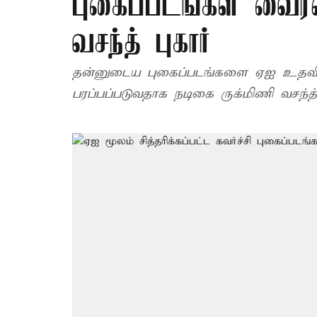
புகைப்படங்கள் வைரல
வசந்த் புகார்
தன்னுடைய புகைப்படங்களை ஏஐ உதவியுடன் சித்தரித்து சமூக ஊடகங்களில்
பரப்பப்படுவதாக நடிகை ருக்மிணி வசந்த் ப