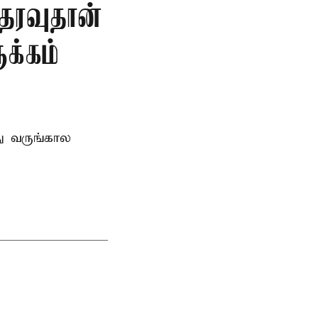
தரவுதான்
க்கம்
து வருங்கால