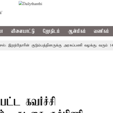
TV
மா
விளையாட்டு
ஜோதிடம்
ஆன்மிகம்
வணிகம்
இறந்தோரின் குடும்பத்தினருக்கு அரசுப்பணி வழக்கு; வரும் 14ம்தேத
்பட்ட கவர்ச்சி