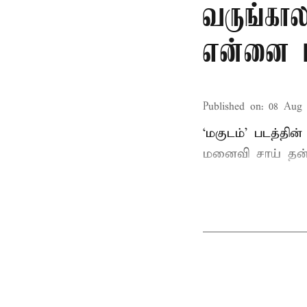
வருங்கா
என்னை மீ
Published on
:
08 Aug 
‘மகுடம்’ படத்தின
மனைவி சாய் தன்ஷி