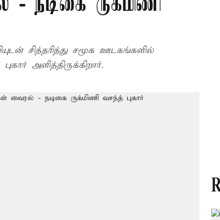
் - நடிகை ருக்மிணி
ுகார் அளித்திருக்கிறார்.
R