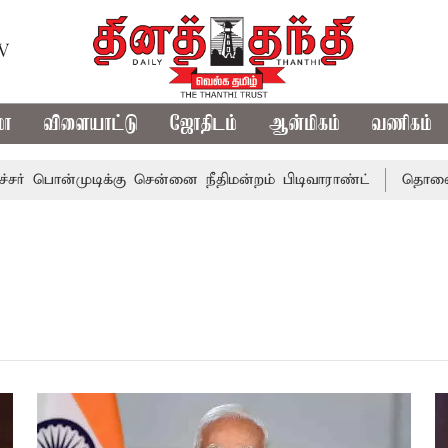
TV
மா
விளையாட்டு
ஜோதிடம்
ஆன்மிகம்
வணிகம்
ன்முடிக்கு சென்னை நீதிமன்றம் பிடிவாராண்ட்
தொலைநோக்கு