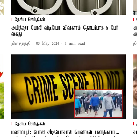
தேசிய செய்திகள்
அமித்ஷா போலி வீடியோ விவகாரம் தொடர்பாக 5 பேர்
அ
கைது
அ
தினத்தந்தி
03 May 2024
1
min read
தி
தேசிய செய்திகள்
மணிப்பூர்: போலி வீடியோவால் பெண்கள் பலாத்காரம்...
வ