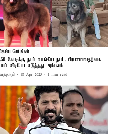
தேசிய செய்திகள்
ூ.50 கோடிக்கு நாய் வாங்கிய நபர்.. பிரபலமாவதற்காக
ொய் வீடியோ எடுத்தது அம்பலம்
னத்தந்தி
18 Apr 2025
1
min read