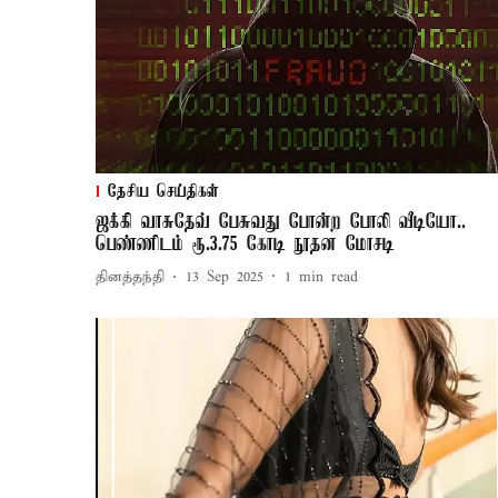
தேசிய செய்திகள்
ஜக்கி வாசுதேவ் பேசுவது போன்ற போலி வீடியோ..
பெண்ணிடம் ரூ.3.75 கோடி நூதன மோசடி
தினத்தந்தி
13 Sep 2025
1
min read