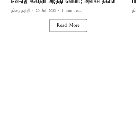
டீன்-ஏஜ் சகோதரர் அடித்து கொலை; அதிர்ச்சி தகவல்
ப
தினத்தந்தி
20 Jul 2023
1
min read
தி
Read More