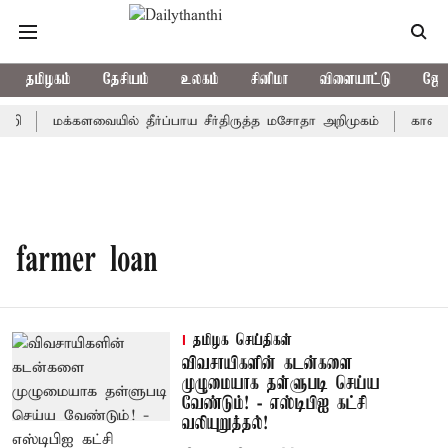
தமிழகம்
தேசியம்
உலகம்
சினிமா
விளையாட்டு
ஜோத
றி
மக்களவையில் தீர்ப்பாய சீர்திருத்த மசோதா அறிமுகம்
காவிரி 
farmer loan
தமிழக செய்திகள்
விவசாயிகளின் கடன்களை
முழுமையாக தள்ளுபடி செய்ய
வேண்டும்! - எஸ்டிபிஐ கட்சி
வலியுறுத்தல்!