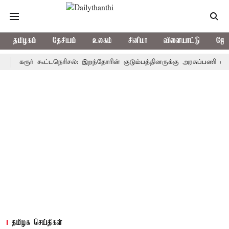
தமிழகம்
தேசியம்
உலகம்
சினிமா
விளையாட்டு
ஜோத
கரூர் கூட்டநெரிசல்: இறந்தோரின் குடும்பத்தினருக்கு அரசுப்பணி வழக்கு; 
தமிழக செய்திகள்