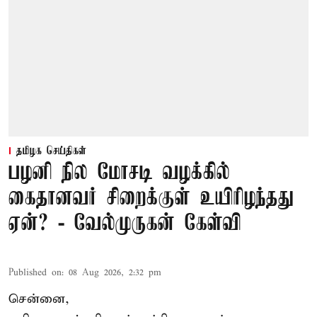
தமிழக செய்திகள்
பழனி நில மோசடி வழக்கில்
கைதானவர் சிறைக்குள் உயிரிழந்தது
ஏன்? - வேல்முருகன் கேள்வி
Published on
:
08 Aug 2026, 2:32 pm
சென்னை,