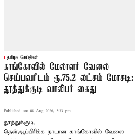
தமிழக செய்திகள்
காங்கோவில் மேலாளர் வேலை
செய்பவரிடம் ரூ.75.2 லட்சம் மோசடி:
தூத்துக்குடி வாலிபர் கைது
Published on
:
08 Aug 2026, 3:33 pm
தூத்துக்குடி,
தென்ஆப்பிரிக்க நாடான
காங்கோ
வில் வேலை