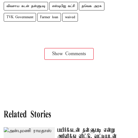
விவசாய கடன் தள்ளுபடி
எஸ்டிபிஐ கட்சி
தவெக அரசு
TVK Government
Farmer loan
waived
Show Comments
Related Stories
பயிர்க்கடன் தள்ளுபடி என்று
அறிவித்து விட்டு, வட்டியுடன்