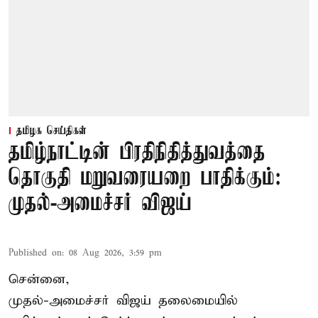
தமிழக செய்திகள்
தமிழ்நாட்டின் பிரதிநிதித்துவத்தை
தொகுதி மறுவரையறை பாதிக்கும்:
முதல்-அமைச்சர் விஜய்
Published on
:
08 Aug 2026, 3:59 pm
சென்னை,
முதல்-அமைச்சர் விஜய் தலைமையில்